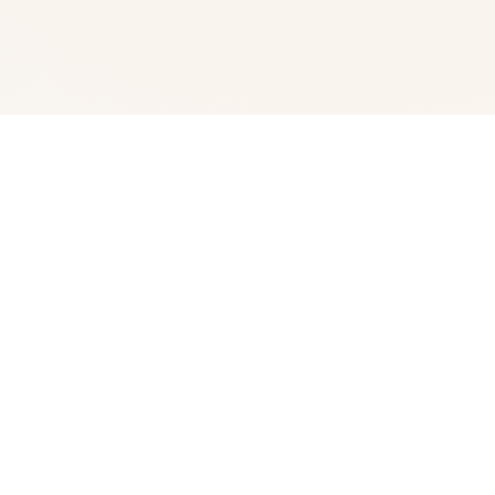
⚔️ 游戏详情
《多娜多娜 一起干坏事吧》（日语：ドーナドーナ いっし
ょにわるいことをしよう）是一款角色扮演类型日本成人游
戏，由ALICESOFT开发并发行于PC平台，为ALICESOFT
成立30周年纪念作品。本作于2020年11月27日发行，在发
售前，DLsite宣布将制作简体中文版。简体中文版于2021
年3月26日发售，繁体中文版于2022年8月12日发售[4]。
《多娜多娜》的舞台亚总义市由大企业亚总义重工实际掌
控。当地市民若得罪亚总义，或被单方面认为犯了法，便会