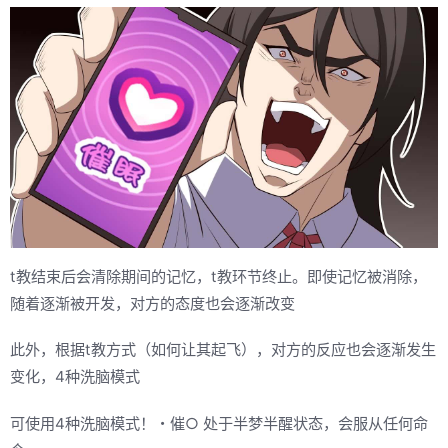
t教结束后会清除期间的记忆，t教环节终止。即使记忆被消除，
随着逐渐被开发，对方的态度也会逐渐改变
此外，根据t教方式（如何让其起飞），对方的反应也会逐渐发生
变化，4种洗脑模式
可使用4种洗脑模式！・催○ 处于半梦半醒状态，会服从任何命