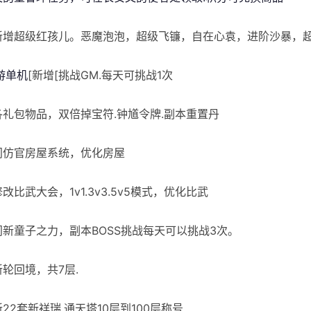
]新增超级红孩儿。恶魔泡泡，超级飞镰，自在心袁，进阶沙暴，
游单机
[新增[挑战GM.每天可挑战1次
]各礼包物品，双倍掉宝符.钟馗令牌.副本重置丹
]门仿官房屋系统，优化房屋
修改比武大会，1v1.3v3.5v5模式，优化比武
]门新童子之力，副本BOSS挑战每天可以挑战3次。
新轮回境，共7层.
新22套新祥瑞.通天塔10层到100层称号