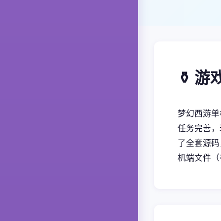
⚱️ 
梦幻西游单
任务完善，
了全套源码
机端文件（