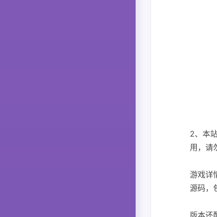
2、本
用，请
游戏详
源码，
版本还