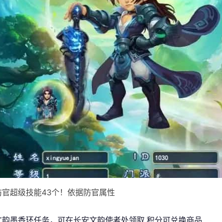
]防官超级技能43个！依据防官属性
]文韵墨香环任务，可在长安文韵使者处领取.积分可兑换商品