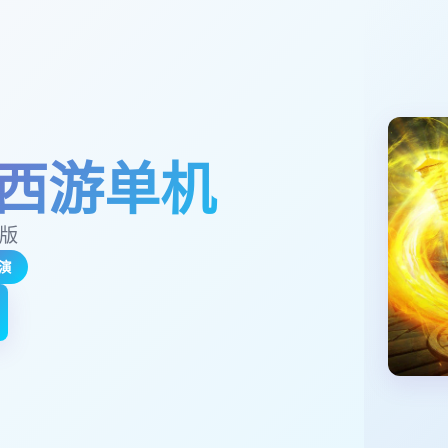
西游单机
玉版
演