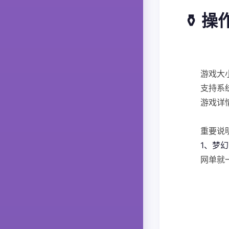
⚱️ 
游戏大
支持系统
游戏详
重要说
1、梦
网单就