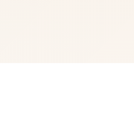
🧴 产品详情
光阴似箭，那次令人难忘的夏日回忆转眼间就已经是半年前
的事情了。在这个寒假，我们的主人公又回到了乡下，与莉
音姐姐，结衣姐姐和美雪姑姑再续前缘，为这个浪漫的故事
写下了新的篇章。 在回到宁静的海滨小镇后，我们的主人