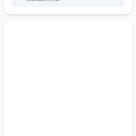
为花园增加了 2 个活动
探索内容：
现在下载 后宫酒店|Harem
Hotel
完整版游戏，免费体验
2.3M+
1 个公园活动
总下载量
4.9/5
增加了美食驱动迷你游戏
用户评分
900K+
为公园增加了地图和商店