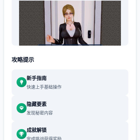
攻略提示
花园： 增加了可耕种的花园
新手指南
为花园增加了温室
快速上手基础操作
为花园 增加了 3 个地块层
隐藏要素
增加了 9 种作物（3 种独特的精灵作物）
发现秘密内容
为花园增加了升级
成就解锁
添加 Jin 作为园丁
完成挑战获得奖励