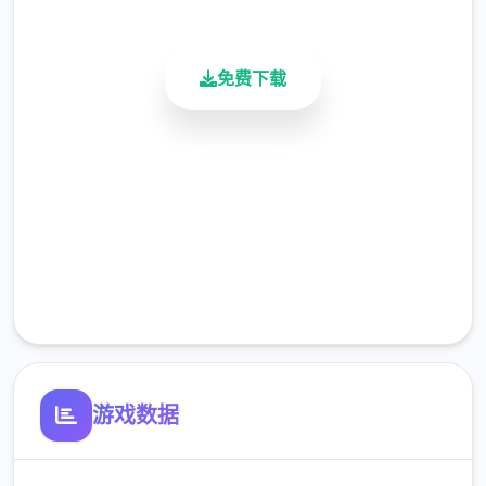
活跃用户
Jin： 5 个活动
杂项：
免费下载
重新设计了每个角色房间中的“你好吗？”按
钮。 （每个主角现在都会对最近的事件发表评
安全下载
论）
高速安装
向 Lin 的画廊添加了 11 个场景
完全免费
向 Kali 的画廊 添加了 9 个场景
客服支持
向 Ashley 的画廊 添加了 10 个场景
游戏数据