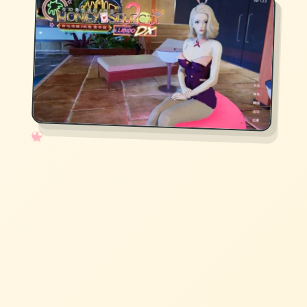
✧
♡
★
♥