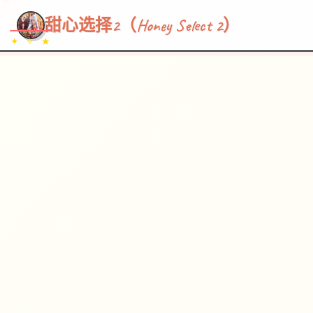
~~~
★
♡
✦
✧
♥
~
→
↗
甜心选择2（Honey Select 2）
✦ ✧ ★