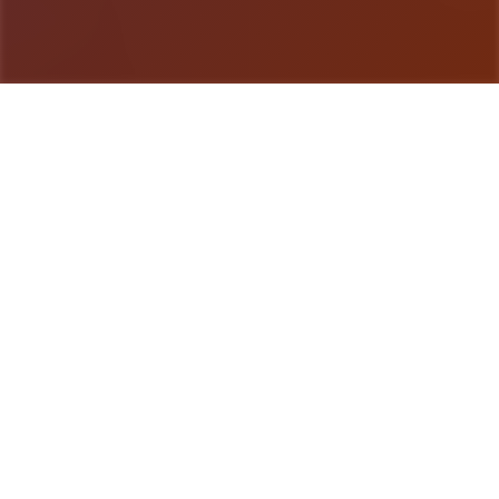
游戏详情
产品介绍
《三角洲特种部队》（英语：Delta Force，香港和
台湾译作“三角洲部队”）是一款第一人称射击游戏，
由NovaLogic开发和出版，1998年在Microsoft
Windows平台上发行。该游戏设计成一款基于真正